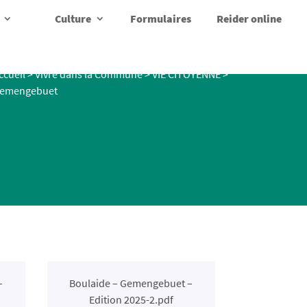
Culture
Formulaires
Reider online
ccueil
>
Vivre dans la Commune
>
VIE CITOYENNE
>
emengebuet
–
Boulaide – Gemengebuet –
Edition 2025-2.pdf