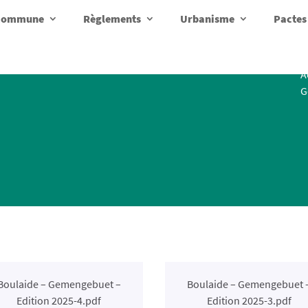
a commune
Règlements
Urbanisme
Pactes
A
G
Boulaide – Gemengebuet –
Boulaide – Gemengebuet 
Edition 2025-4.pdf
Edition 2025-3.pdf