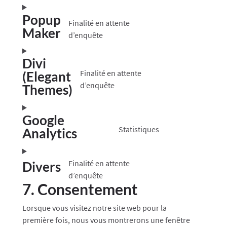
to
service
Popup
Finalité en attente
matomo
Maker
Consent
d’enquête
to
service
Divi
popup-
Finalité en attente
(Elegant
maker
Consent
d’enquête
Themes)
to
service
Google
divi-
Statistiques
Analytics
(elegant-
Consent
themes)
to
service
Finalité en attente
Divers
google-
Consent
d’enquête
analytics
7. Consentement
to
service
Lorsque vous visitez notre site web pour la
divers
première fois, nous vous montrerons une fenêtre