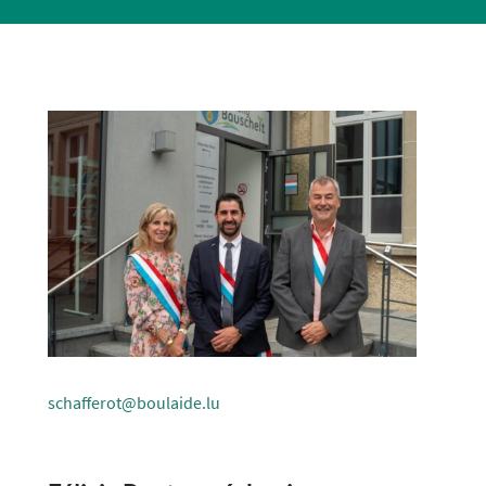
schafferot@boulaide.lu