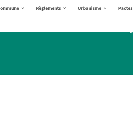
a commune
Règlements
Urbanisme
Pactes
A