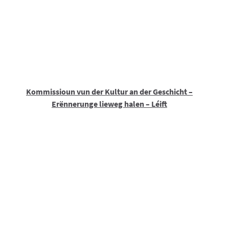
Kommissioun vun der Kultur an der Geschicht –
Erënnerunge lieweg halen – Léift