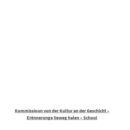
Kommissioun vun der Kultur an der Geschicht –
Erënnerunge lieweg halen – Schoul