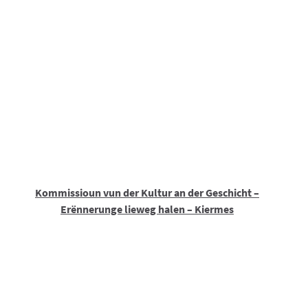
Kommissioun vun der Kultur an der Geschicht –
Erënnerunge lieweg halen – Kiermes