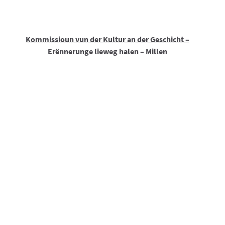
Kommissioun vun der Kultur an der Geschicht –
Erënnerunge lieweg halen – Millen