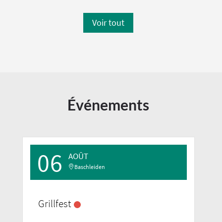
Voir tout
Événements
06
AOÛT
Baschleiden
Grillfest