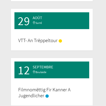
29
AOÛT
Surré
VTT- An Trëppeltour
12
SEPTEMBRE
Boulaide
Filmnomëttig Fir Kanner A
Jugendlicher