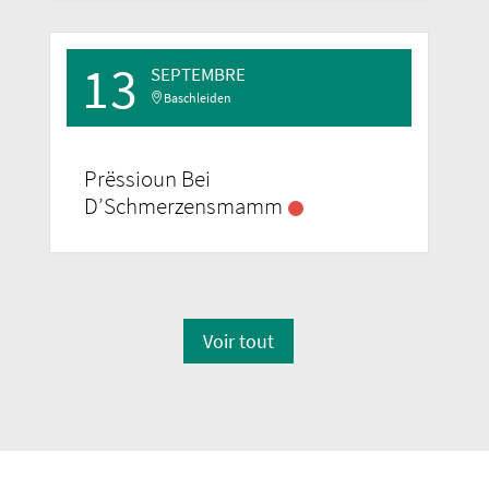
13
SEPTEMBRE
Baschleiden
Prëssioun Bei
D’Schmerzensmamm
Voir tout