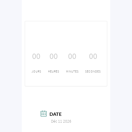
00
00
00
00
JOURS
HEURES
MINUTES
SECONDES
DATE
Déc 11 2026