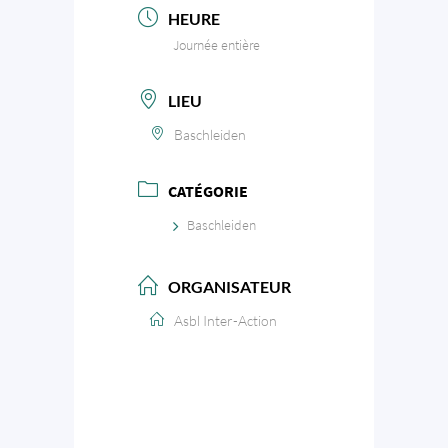
HEURE
Journée entière
LIEU
Baschleiden
CATÉGORIE
Baschleiden
ORGANISATEUR
Asbl Inter-Action