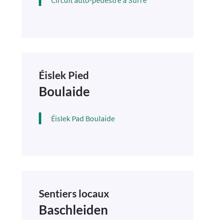
Circuit auto-pédestre à Surré
Éislek Pied
Boulaide
Éislek Pad Boulaide
Sentiers locaux
Baschleiden