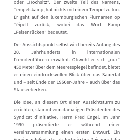
oder „Hochsitz“. Der zweite Teil des Namens,
Tempelskamp, hat nichts mit einem Tempel zu tun.
Er geht auf den luxemburgischen Flurnamen op
Téipelt zurück, wobei das Wort Kamp
„Felsenrücken“ bedeutet.
Der Aussichtspunkt selbst wird bereits Anfang des
20. Jahrhunderts in internationalen
Fremdenführern erwähnt. Obwohl er sich „nur“
450 Meter über dem Meeresspiegel befindet, bietet
er einen eindrucksvollen Blick über das Sauertal
und – seit Ende der 1950er-Jahre – auch über das
Stauseebecken.
Die Idee, an diesem Ort einen Aussichtsturm zu
errichten, stammt vom damaligen Präsidenten des
Syndicat d’Initiative, Herrn Fred Engel. Im Jahr
1990 präsentierte er während einer
Vereinsversammlung einen ersten Entwurf. Ein
Vereinsmitglied, das als technischer Zeichner tätig