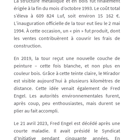
La structure métallique et en bois fut finalement
érigée à la fin du mois d’octobre 1993. Le coût total
s’éleva à 609 824 Luf, soit environ 15 162 €.
L’inauguration officielle de la tour eut lieu le 2 mai
1994. À cette occasion, un « pin » fut produit, dont
les ventes contribuèrent à couvrir les frais de
construction.
En 2019, la tour reçut une nouvelle couche de
peinture – cette fois blanche, et non plus en
couleur bois. Grâce à cette teinte claire, le Mirador
est visible aujourd’hui à plusieurs kilomètres de
distance. Cette idée venait également de Fred
Engel. Les autorités environnementales furent,
après coup, peu enthousiastes, mais durent se
plier au fait accompli.
Le 21 avril 2023, Fred Engel est décédé après une
courte maladie. Il avait présidé le Syndicat
d’Initiative pendant cinquante années. En