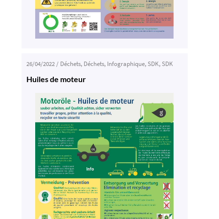
26/04/2022
/
Déchets
,
Déchets
,
Infographique
,
SDK
,
SDK
Huiles de moteur