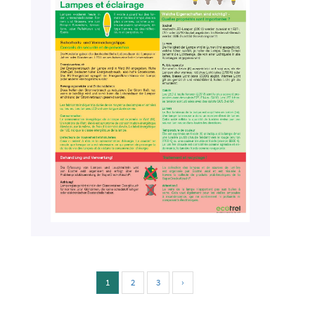
1
2
3
›