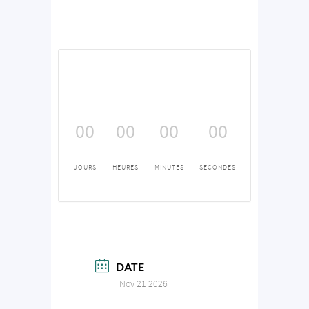
00
00
00
00
JOURS
HEURES
MINUTES
SECONDES
DATE
Nov 21 2026