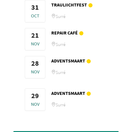
TRAULIICHTFEST
31
OCT
Surré
REPAIR CAFÉ
21
NOV
Surré
ADVENTSMAART
28
NOV
Surré
ADVENTSMAART
29
NOV
Surré