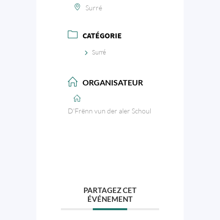
Surré
CATÉGORIE
Surré
ORGANISATEUR
D'Frënn vun der aler Schoul
PARTAGEZ CET
ÉVÉNEMENT