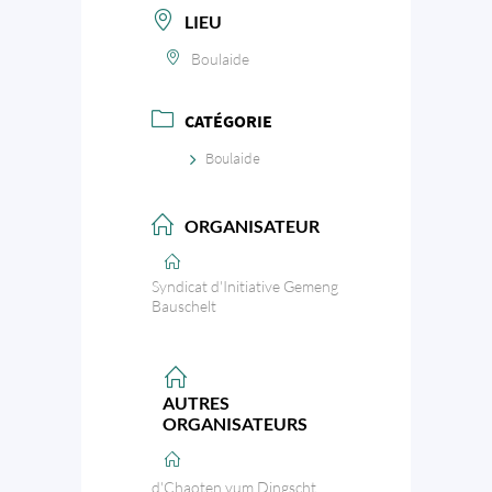
LIEU
Boulaide
CATÉGORIE
Boulaide
ORGANISATEUR
Syndicat d'Initiative Gemeng
Bauschelt
AUTRES
ORGANISATEURS
d'Chaoten vum Dingscht