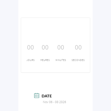
00
00
00
00
JOURS
HEURES
MINUTES
SECONDES
DATE
Nov 06 - 08 2026