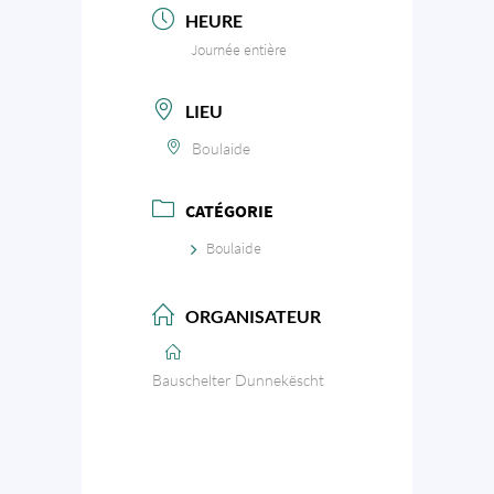
HEURE
Journée entière
LIEU
Boulaide
CATÉGORIE
Boulaide
ORGANISATEUR
Bauschelter Dunnekëscht