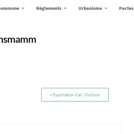
a commune
Règlements
Urbanisme
Pactes
zensmamm
+ Exportation iCal / Outlook