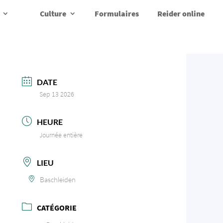
Culture
Formulaires
Reider online
DATE
Sep 13 2026
HEURE
Journée entière
LIEU
Baschleiden
CATÉGORIE