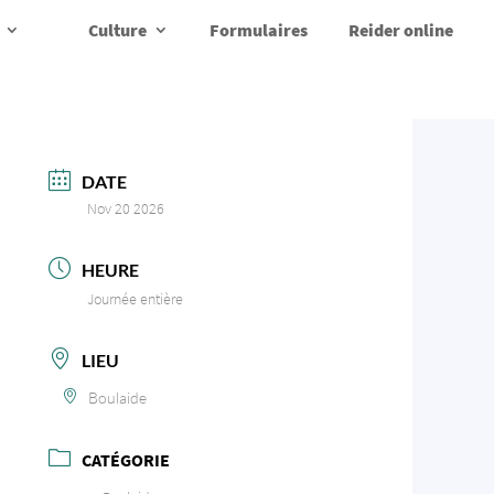
Culture
Formulaires
Reider online
DATE
Nov 20 2026
HEURE
Journée entière
LIEU
Boulaide
CATÉGORIE