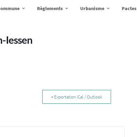
a commune
Règlements
Urbanisme
Pactes
n-Iessen
+ Exportation iCal / Outlook